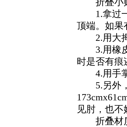
折叠小
1.拿过一
顶端。如果
2.用大拇
3.用橡皮
时是否有痕
4.用手掌
5.另外，
173cmx
见肘，也不妨
折叠材