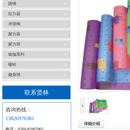
跳绳
拉力器
冲浪绳
握力器
握力球
瑜伽系列
哑铃
健身球
联系贤林
咨询热线：
13826970381
详细介绍
电话：0769-85997902