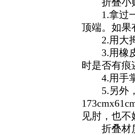
折叠小
1.拿过一
顶端。如果
2.用大拇
3.用橡皮
时是否有痕
4.用手掌
5.另外，
173cmx
见肘，也不妨
折叠材