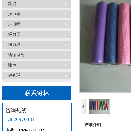
跳绳
拉力器
冲浪绳
握力器
握力球
瑜伽系列
哑铃
健身球
联系贤林
咨询热线：
13826970381
详细介绍
电话：0769-85997902